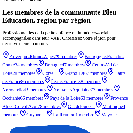
Les membres de la communauté Bleu
Education, région par région
Professionnel.les de la petite enfance et du médico-social
accompagné.es dans leur VAE. Choisissez votre région pour
découvrir leurs parcours.
Auvergne-Rhône-Alpes
79 membres
Bourgogne-Franche-
Comté
34 membres
Bretagne
47 membres
Centre-Val de
Loire
28 membres
Corse
—
Grand Est
67 membres
Hauts-
de-France
86 membres
Île-de-France
188 membres
Normandie
43 membres
Nouvelle-Aquitaine
77 membres
Occitanie
66 membres
Pays de la Loire
63 membres
Provence-
Alpes-Côte d'Azur
78 membres
Guadeloupe
—
Martinique
4
membres
Guyane
—
La Réunion
1 membre
Mayotte
—