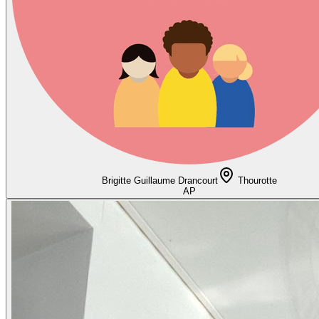
Brigitte Guillaume Drancourt
Thourotte
AP