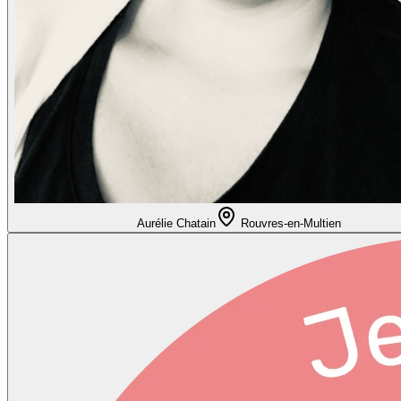
Aurélie Chatain
Rouvres-en-Multien