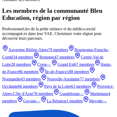
Les membres de la communauté Bleu
Education, région par région
Professionnel.les de la petite enfance et du médico-social
accompagné.es dans leur VAE. Choisissez votre région pour
découvrir leurs parcours.
Auvergne-Rhône-Alpes
79 membres
Bourgogne-Franche-
Comté
34 membres
Bretagne
47 membres
Centre-Val de
Loire
28 membres
Corse
—
Grand Est
67 membres
Hauts-
de-France
86 membres
Île-de-France
188 membres
Normandie
43 membres
Nouvelle-Aquitaine
77 membres
Occitanie
66 membres
Pays de la Loire
63 membres
Provence-
Alpes-Côte d'Azur
78 membres
Guadeloupe
—
Martinique
4
membres
Guyane
—
La Réunion
1 membre
Mayotte
—