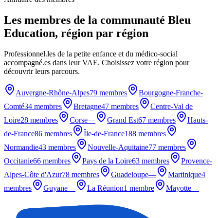
Les membres de la communauté Bleu
Education, région par région
Professionnel.les de la petite enfance et du médico-social
accompagné.es dans leur VAE. Choisissez votre région pour
découvrir leurs parcours.
Auvergne-Rhône-Alpes
79 membres
Bourgogne-Franche-
Comté
34 membres
Bretagne
47 membres
Centre-Val de
Loire
28 membres
Corse
—
Grand Est
67 membres
Hauts-
de-France
86 membres
Île-de-France
188 membres
Normandie
43 membres
Nouvelle-Aquitaine
77 membres
Occitanie
66 membres
Pays de la Loire
63 membres
Provence-
Alpes-Côte d'Azur
78 membres
Guadeloupe
—
Martinique
4
membres
Guyane
—
La Réunion
1 membre
Mayotte
—