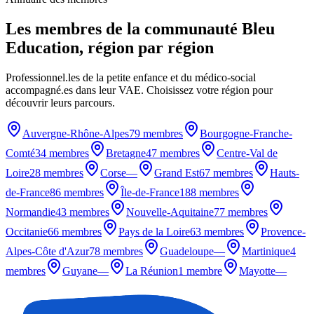
Les membres de la communauté Bleu
Education, région par région
Professionnel.les de la petite enfance et du médico-social
accompagné.es dans leur VAE. Choisissez votre région pour
découvrir leurs parcours.
Auvergne-Rhône-Alpes
79 membres
Bourgogne-Franche-
Comté
34 membres
Bretagne
47 membres
Centre-Val de
Loire
28 membres
Corse
—
Grand Est
67 membres
Hauts-
de-France
86 membres
Île-de-France
188 membres
Normandie
43 membres
Nouvelle-Aquitaine
77 membres
Occitanie
66 membres
Pays de la Loire
63 membres
Provence-
Alpes-Côte d'Azur
78 membres
Guadeloupe
—
Martinique
4
membres
Guyane
—
La Réunion
1 membre
Mayotte
—