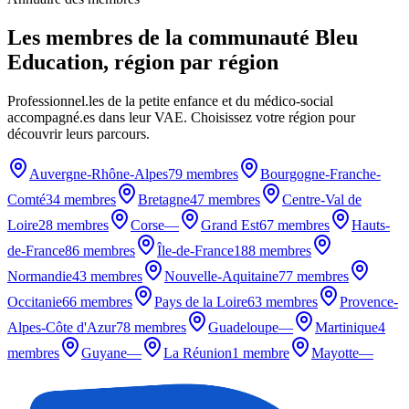
Les membres de la communauté Bleu
Education, région par région
Professionnel.les de la petite enfance et du médico-social
accompagné.es dans leur VAE. Choisissez votre région pour
découvrir leurs parcours.
Auvergne-Rhône-Alpes
79 membres
Bourgogne-Franche-
Comté
34 membres
Bretagne
47 membres
Centre-Val de
Loire
28 membres
Corse
—
Grand Est
67 membres
Hauts-
de-France
86 membres
Île-de-France
188 membres
Normandie
43 membres
Nouvelle-Aquitaine
77 membres
Occitanie
66 membres
Pays de la Loire
63 membres
Provence-
Alpes-Côte d'Azur
78 membres
Guadeloupe
—
Martinique
4
membres
Guyane
—
La Réunion
1 membre
Mayotte
—