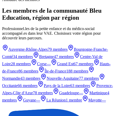
Les membres de la communauté Bleu
Education, région par région
Professionnel.les de la petite enfance et du médico-social
accompagné.es dans leur VAE. Choisissez votre région pour
découvrir leurs parcours.
Auvergne-Rhône-Alpes
79 membres
Bourgogne-Franche-
Comté
34 membres
Bretagne
47 membres
Centre-Val de
Loire
28 membres
Corse
—
Grand Est
67 membres
Hauts-
de-France
86 membres
Île-de-France
188 membres
Normandie
43 membres
Nouvelle-Aquitaine
77 membres
Occitanie
66 membres
Pays de la Loire
63 membres
Provence-
Alpes-Côte d'Azur
78 membres
Guadeloupe
—
Martinique
4
membres
Guyane
—
La Réunion
1 membre
Mayotte
—