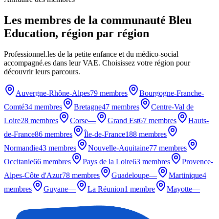
Les membres de la communauté Bleu
Education, région par région
Professionnel.les de la petite enfance et du médico-social
accompagné.es dans leur VAE. Choisissez votre région pour
découvrir leurs parcours.
Auvergne-Rhône-Alpes
79 membres
Bourgogne-Franche-
Comté
34 membres
Bretagne
47 membres
Centre-Val de
Loire
28 membres
Corse
—
Grand Est
67 membres
Hauts-
de-France
86 membres
Île-de-France
188 membres
Normandie
43 membres
Nouvelle-Aquitaine
77 membres
Occitanie
66 membres
Pays de la Loire
63 membres
Provence-
Alpes-Côte d'Azur
78 membres
Guadeloupe
—
Martinique
4
membres
Guyane
—
La Réunion
1 membre
Mayotte
—