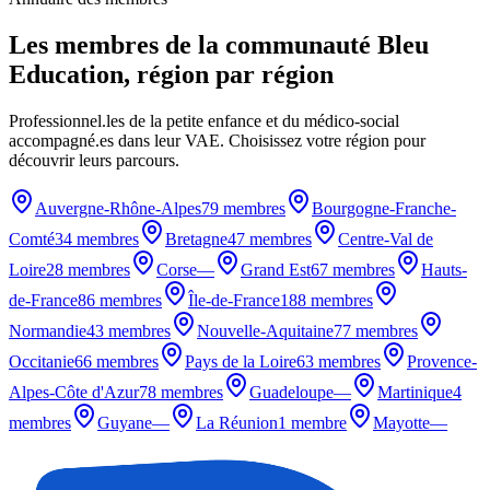
Les membres de la communauté Bleu
Education, région par région
Professionnel.les de la petite enfance et du médico-social
accompagné.es dans leur VAE. Choisissez votre région pour
découvrir leurs parcours.
Auvergne-Rhône-Alpes
79 membres
Bourgogne-Franche-
Comté
34 membres
Bretagne
47 membres
Centre-Val de
Loire
28 membres
Corse
—
Grand Est
67 membres
Hauts-
de-France
86 membres
Île-de-France
188 membres
Normandie
43 membres
Nouvelle-Aquitaine
77 membres
Occitanie
66 membres
Pays de la Loire
63 membres
Provence-
Alpes-Côte d'Azur
78 membres
Guadeloupe
—
Martinique
4
membres
Guyane
—
La Réunion
1 membre
Mayotte
—