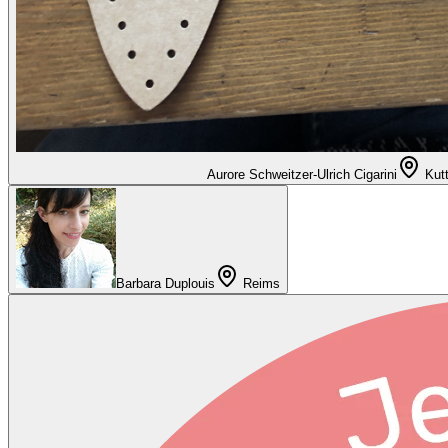
Aurore Schweitzer-Ulrich Cigarini
Kut
Barbara Duplouis
Reims