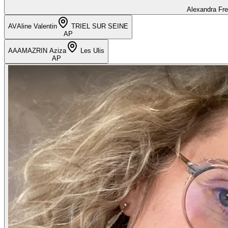
Alexandra Fr
AV
Aline Valentin
TRIEL SUR SEINE
AP
AA
AMAZRIN Aziza
Les Ulis
AP