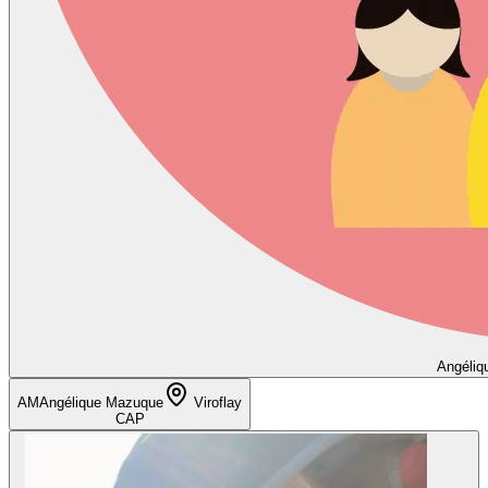
Angéliq
AM
Angélique Mazuque
Viroflay
CAP