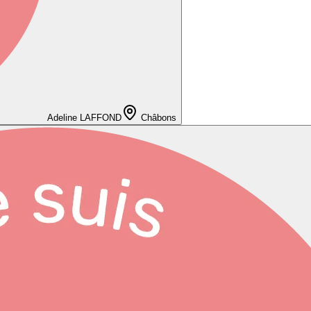
Adeline LAFFOND
Châbons