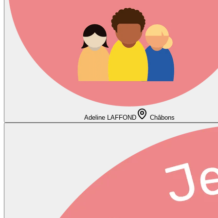
Adeline LAFFOND
Châbons