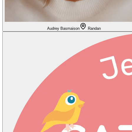
Audrey Basmaison
Randan