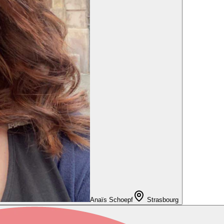
Anaïs Schoepf
Strasbourg