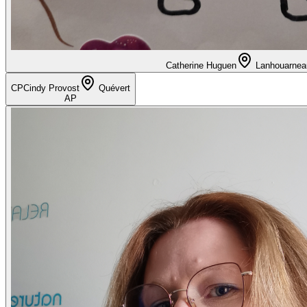
Catherine Huguen
Lanhouarnea
CP
Cindy Provost
Quévert
AP