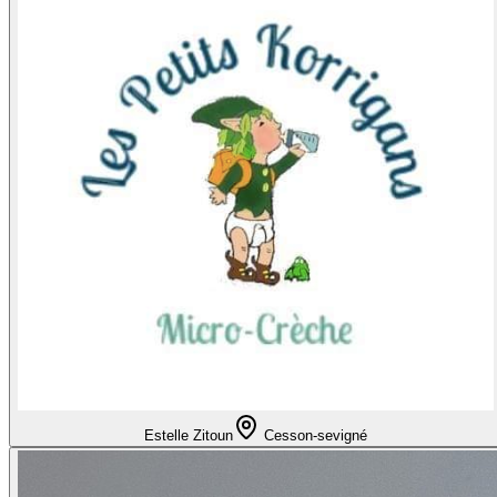
Estelle Zitoun
Cesson-sevigné