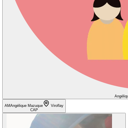
Angéliq
AM
Angélique Mazuque
Viroflay
CAP