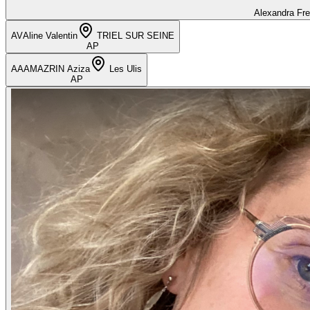
Alexandra Fr
AV
Aline Valentin
TRIEL SUR SEINE
AP
AA
AMAZRIN Aziza
Les Ulis
AP