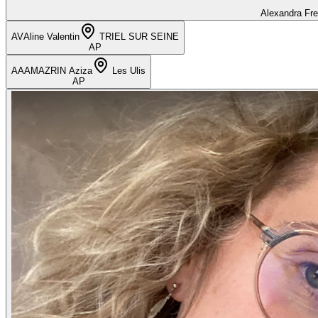
Alexandra Fr
AV
Aline Valentin
TRIEL SUR SEINE
AP
AA
AMAZRIN Aziza
Les Ulis
AP