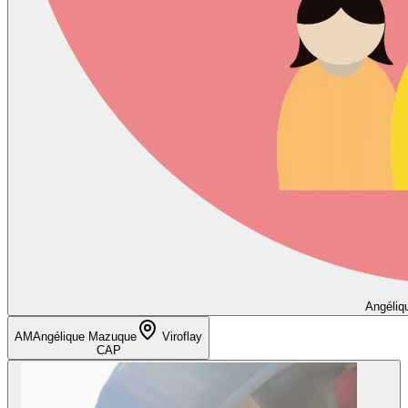
Angéliq
AM
Angélique Mazuque
Viroflay
CAP