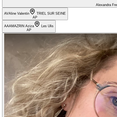
Alexandra Fr
AV
Aline Valentin
TRIEL SUR SEINE
AP
AA
AMAZRIN Aziza
Les Ulis
AP