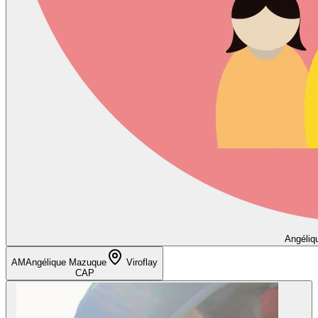
Angéliq
AM
Angélique Mazuque
Viroflay
CAP