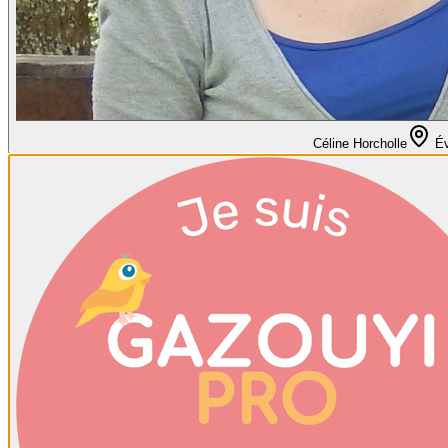
Céline Horcholle
É