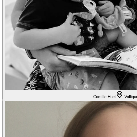
Camille Huet
Vallique