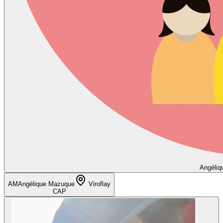
Angéliq
AM
Angélique Mazuque
Viroflay
CAP