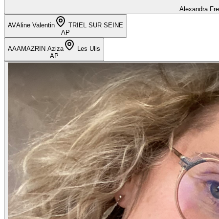
Alexandra Fr
AV
Aline Valentin
TRIEL SUR SEINE
AP
AA
AMAZRIN Aziza
Les Ulis
AP