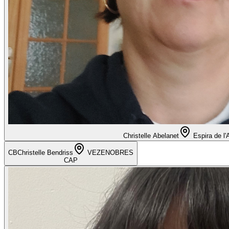
Christelle Abelanet
Espira de l'
CB
Christelle Bendriss
VEZENOBRES
CAP