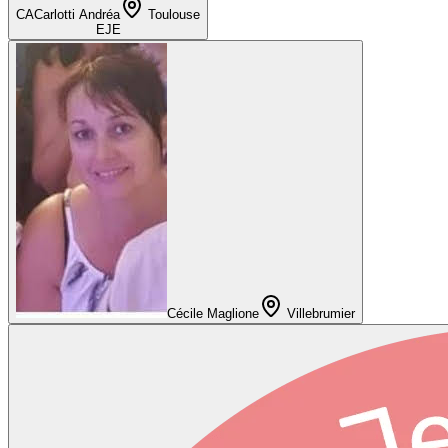
CA
Carlotti Andréa
Toulouse
EJE
Cécile Maglione
Villebrumier