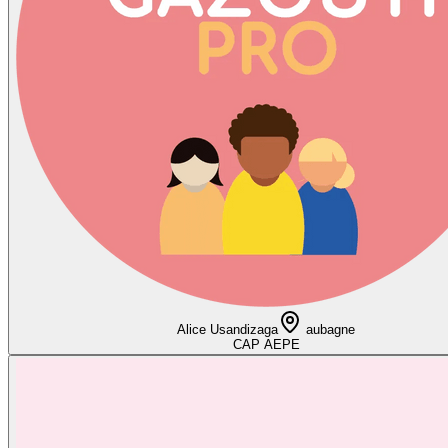
Alice Usandizaga
aubagne
CAP AEPE