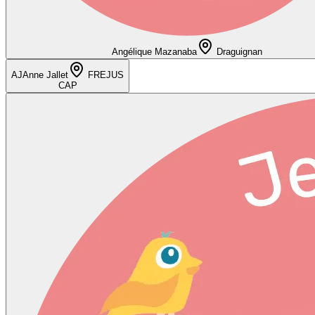
Angélique Mazanaba
Draguignan
AJ
Anne Jallet
FREJUS
CAP