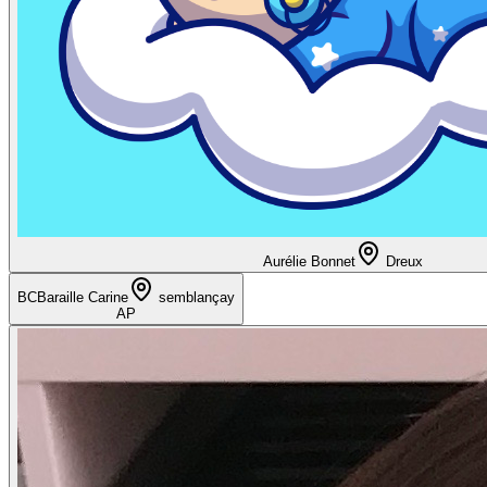
Aurélie Bonnet
Dreux
BC
Baraille Carine
semblançay
AP