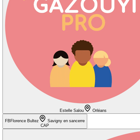
Estelle Salou
Orléans
FB
Florence Bultez
Savigny en sancerre
CAP