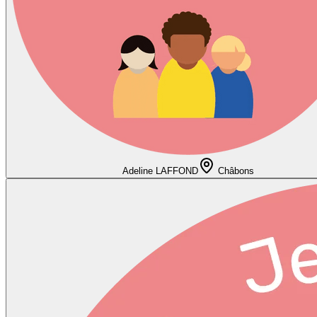
Adeline LAFFOND
Châbons