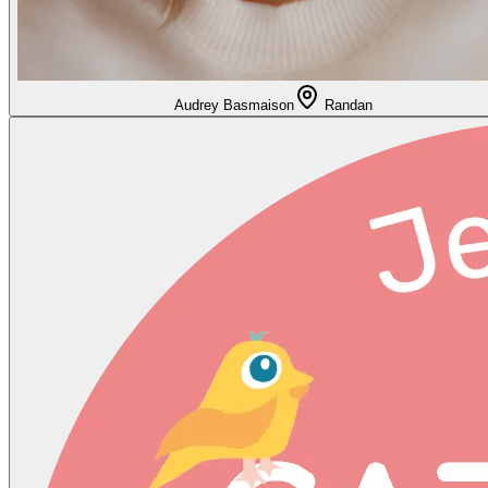
Audrey Basmaison
Randan