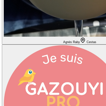
Agnès Raby
Cestas