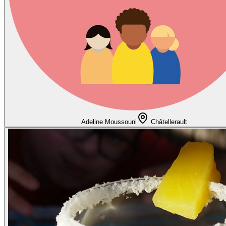
Adeline Moussouni
Châtellerault