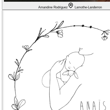
Amandine Rodriguez
Lamothe-Landerron