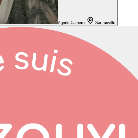
Agnès Carrières
Sartrouville