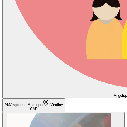
Angéliq
AM
Angélique Mazuque
Viroflay
CAP