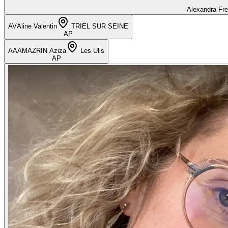
Alexandra Fr
AV
Aline Valentin
TRIEL SUR SEINE
AP
AA
AMAZRIN Aziza
Les Ulis
AP