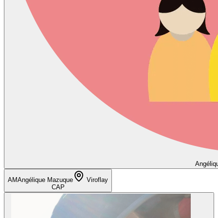
Angéliq
AM
Angélique Mazuque
Viroflay
CAP