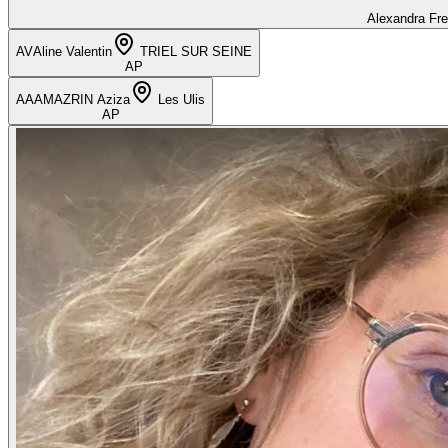
Alexandra Fr
AV
Aline Valentin
TRIEL SUR SEINE
AP
AA
AMAZRIN Aziza
Les Ulis
AP