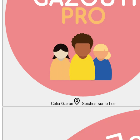
Célia Gazon
Seiches-sur-le-Loir