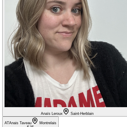
Anaïs Leroux
Saint-Herblain
AT
Anais Taveau
Montrelais