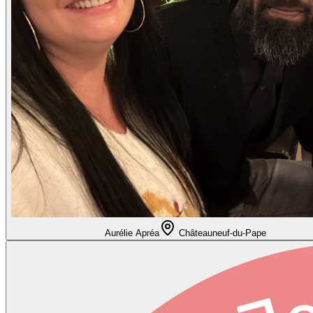
Aurélie Apréa
Châteauneuf-du-Pape