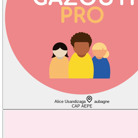
Alice Usandizaga
aubagne
CAP AEPE