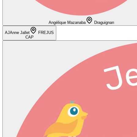
Angélique Mazanaba
Draguignan
AJ
Anne Jallet
FREJUS
CAP