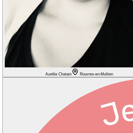
Aurélie Chatain
Rouvres-en-Multien