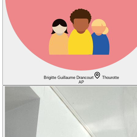
Brigitte Guillaume Drancourt
Thourotte
AP