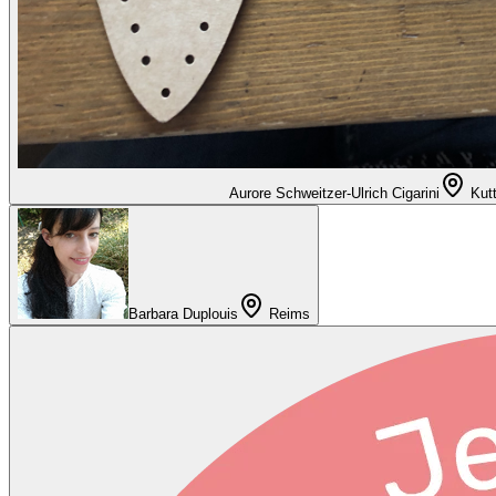
Aurore Schweitzer-Ulrich Cigarini
Kut
Barbara Duplouis
Reims