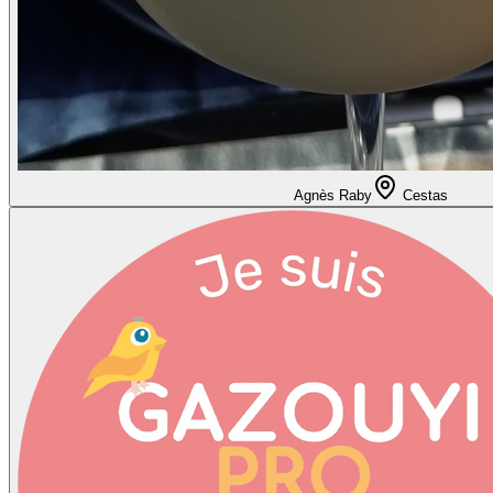
Agnès Raby
Cestas