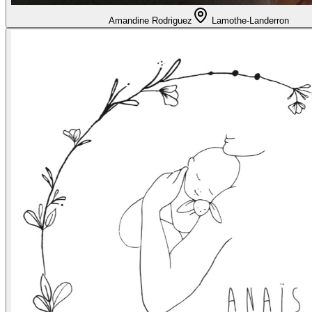
Amandine Rodriguez
Lamothe-Landerron