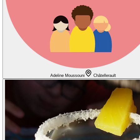
Adeline Moussouni
Châtellerault