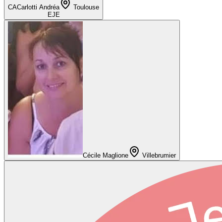
CA
Carlotti Andréa
Toulouse
EJE
Cécile Maglione
Villebrumier