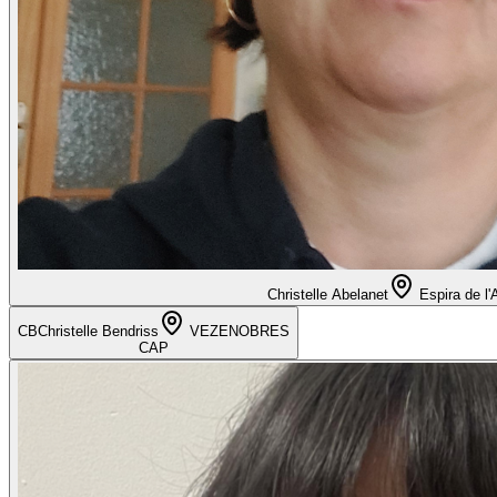
Christelle Abelanet
Espira de l'
CB
Christelle Bendriss
VEZENOBRES
CAP