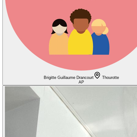
Brigitte Guillaume Drancourt
Thourotte
AP