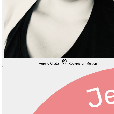
Aurélie Chatain
Rouvres-en-Multien