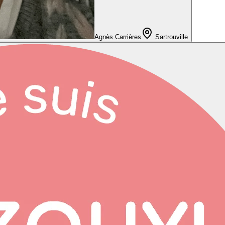
Agnès Carrières
Sartrouville