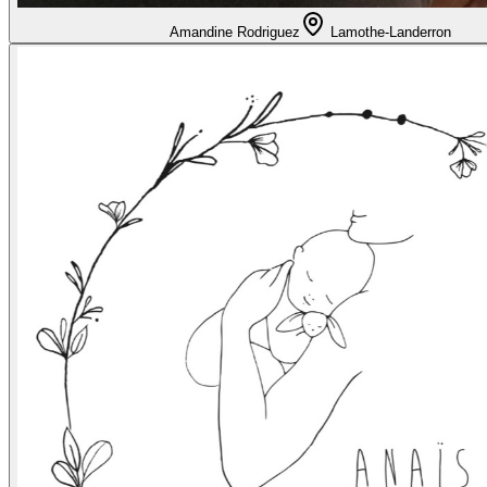
Amandine Rodriguez
Lamothe-Landerron