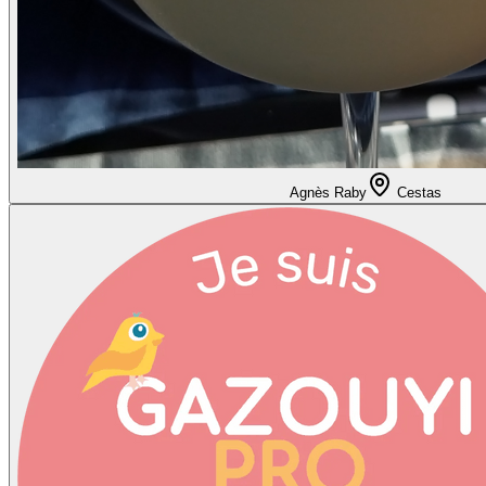
Agnès Raby
Cestas