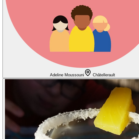
Adeline Moussouni
Châtellerault