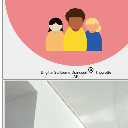
Brigitte Guillaume Drancourt
Thourotte
AP