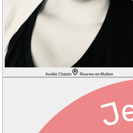
Aurélie Chatain
Rouvres-en-Multien