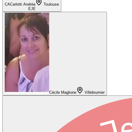
CA
Carlotti Andréa
Toulouse
EJE
Cécile Maglione
Villebrumier