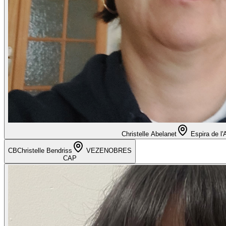
Christelle Abelanet
Espira de l'
CB
Christelle Bendriss
VEZENOBRES
CAP