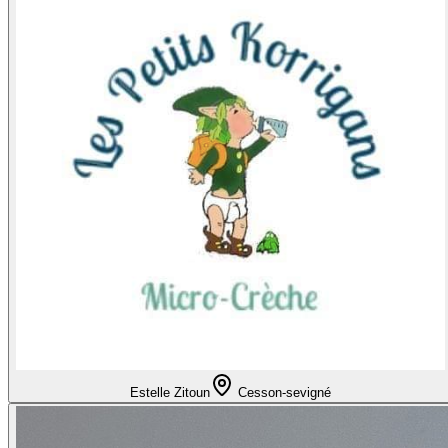
Estelle Zitoun
Cesson-sevigné