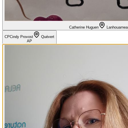
Catherine Huguen
Lanhouarnea
CP
Cindy Provost
Quévert
AP