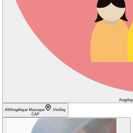
Angéliq
AM
Angélique Mazuque
Viroflay
CAP