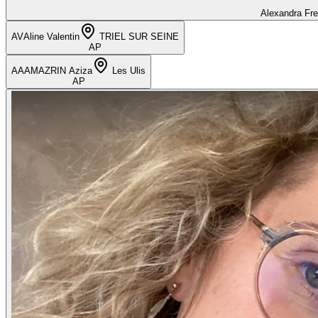
Alexandra Fr
AV
Aline Valentin
TRIEL SUR SEINE
AP
AA
AMAZRIN Aziza
Les Ulis
AP