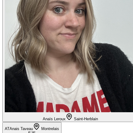
Anaïs Leroux
Saint-Herblain
AT
Anais Taveau
Montrelais