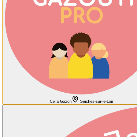
Célia Gazon
Seiches-sur-le-Loir