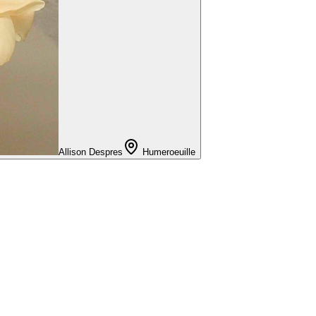
Allison Despres
Humeroeuille