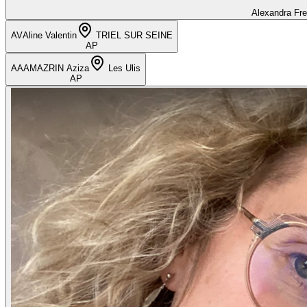
Alexandra Fr
AV
Aline Valentin
TRIEL SUR SEINE
AP
AA
AMAZRIN Aziza
Les Ulis
AP