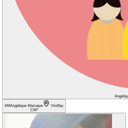
Angéliq
AM
Angélique Mazuque
Viroflay
CAP