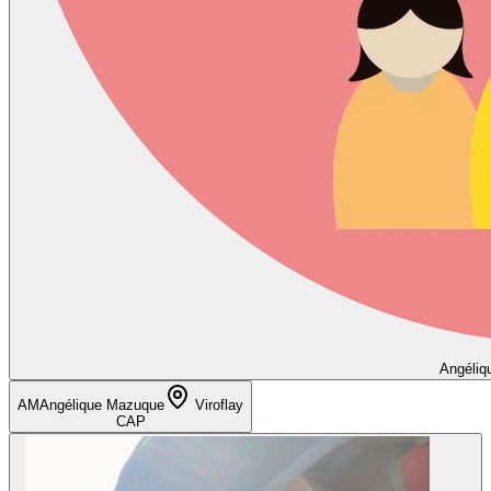
Angéliq
AM
Angélique Mazuque
Viroflay
CAP