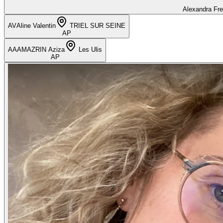
Alexandra Fr
AV
Aline Valentin
TRIEL SUR SEINE
AP
AA
AMAZRIN Aziza
Les Ulis
AP