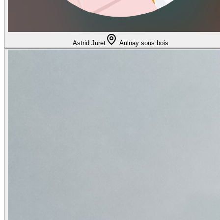
Astrid Juret
Aulnay sous bois