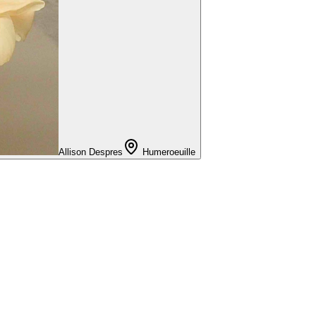
Allison Despres
Humeroeuille