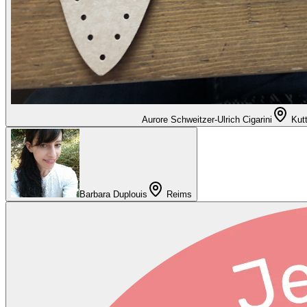
Aurore Schweitzer-Ulrich Cigarini
Kut
Barbara Duplouis
Reims