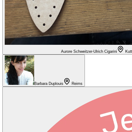
Aurore Schweitzer-Ulrich Cigarini
Kut
Barbara Duplouis
Reims