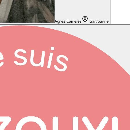
Agnès Carrières
Sartrouville